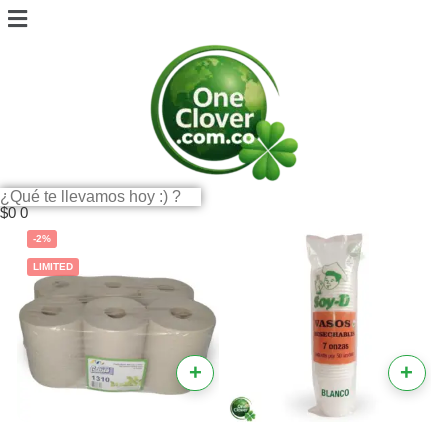
$
0
0
-2%
LIMITED
+
+