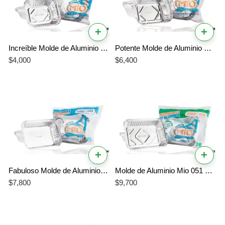
+
+
Increíble Molde de Aluminio Mio 021 – El Mejor Molde Mini Profesional
Potente Molde de Aluminio Mio 031 – Molde Individual para Lasaña Garantizado
$
4,000
$
6,400
+
+
Fabuloso Molde de Aluminio Mio 041 – Molde Profesional para Lasaña de 34 oz
Molde de Aluminio Mio 051 Mediano – Molde Efectivo de Alta Resistencia
$
7,800
$
9,700