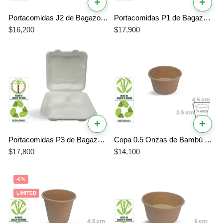
+
+
Portacomidas J2 de Bagazo de Caña 950 ml x 20 Unidades Biodegradable Compostable
Portacomidas P1 de Bagazo de Caña 1000 ml x 20 Unidades Biodegradable Compostable
$
16,200
$
17,900
+
+
Portacomidas P3 de Bagazo de Caña 750 ml x 20 Unidades Biodegradable Compostable
Copa 0.5 Onzas de Bambú x 50 Unidades Biodegradable
$
17,800
$
14,100
-6%
LIMITED