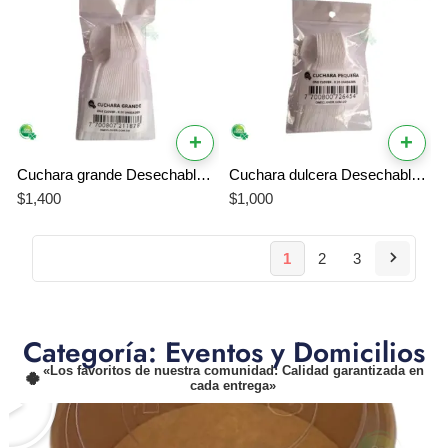
+
+
Cuchara grande Desechable de plástico x 20 und
Cuchara dulcera Desechable Ibérico de plástico x 20 und
$
1,400
$
1,000
1
2
3
Categoría: Eventos y Domicilios
«Los favoritos de nuestra comunidad: Calidad garantizada en
cada entrega»