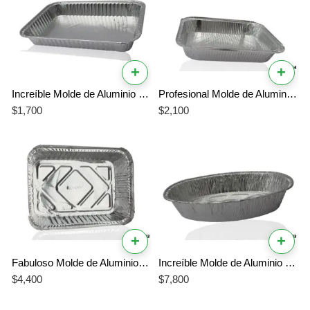
+
+
Increíble Molde de Aluminio Mio 061 – Molde Grande para Banquetes Profesionales
Profesional Molde de Aluminio Mio 071 – Molde de Alta Capacidad Garantizado
$
1,700
$
2,100
+
+
Fabuloso Molde de Aluminio Mio 081 | Molde Familiar XL Resistente
Increíble Molde de Aluminio Mio 091 – La Mejor Herramienta Profesional para un Horneado Uniforme
$
4,400
$
7,800