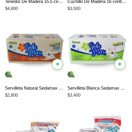
Tenedor De Madera 15.5 centímetros Biodegradable compostable
Cuchillo De Madera 16 centímetros Biodegradable compostable
$
4,800
$
3,500
+
+
Servilleta Natural Sedamax x 300 Hojas | Absorbente y Ecológica | Seda Max oferta Especial
Servilleta Blanca Sedamax x 300 Hojas | Absorbente y Ecológica | Seda Max
$
2,800
$
3,400