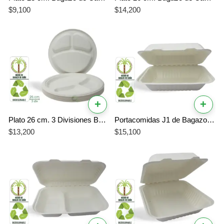
$
9,100
$
14,200
+
+
Plato 26 cm. 3 Divisiones Bagazo de Caña Biodegradable x 20 Unidades
Portacomidas J1 de Bagazo de Caña 900 ml 20 Unidades Biodegradable Compostable
$
13,200
$
15,100