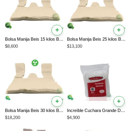
+
+
Bolsa Manija Beis 15 kilos Biodegradable
Bolsa Manija Beis 25 kilos Biodegradable
$
8,600
$
13,100
+
+
Bolsa Manija Beis 30 kilos Biodegradable
Increíble Cuchara Grande Desechable Ibérica – Resistente y Práctica x 100 Unidades
$
18,200
$
4,900