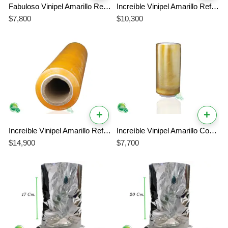
Fabuloso Vinipel Amarillo Ref # 200 – El Mejor Vinipel de 30 cm Resistente
Increíble Vinipel Amarillo Ref # 300 – Vinipel de 30 cm Líder en Adherencia
$
7,800
$
10,300
+
+
Increíble Vinipel Amarillo Ref # 500 – Vinipel Profesional de Máximo Rendimiento
Increíble Vinipel Amarillo Corto Ref # 500 – El Mejor Vinipel para Alimentos
$
14,900
$
7,700