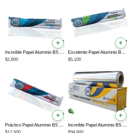
+
+
Increíble Papel Aluminio BS 7 Metros – Repuesto Práctico de Alta Calidad
Excelente Papel Aluminio BS 16 Metros – Repuesto Efectivo para el Hogar
$
2,800
$
5,100
+
+
Práctico Papel Aluminio BS 40 Metros – Repuesto Económico y Resistente
Increíble Papel Aluminio BS 300 Metros – El Mejor Aluminio Profesional para Cocina
$
11,500
$
94,800