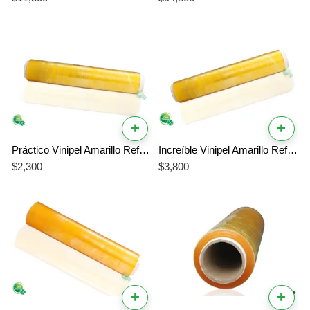
+
+
Práctico Vinipel Amarillo Ref # 50 – Vinipel de 30 cm Ideal para el Hogar
Increíble Vinipel Amarillo Ref # 100 – El Mejor Vinipel de 30 cm Económico
$
2,300
$
3,800
+
+