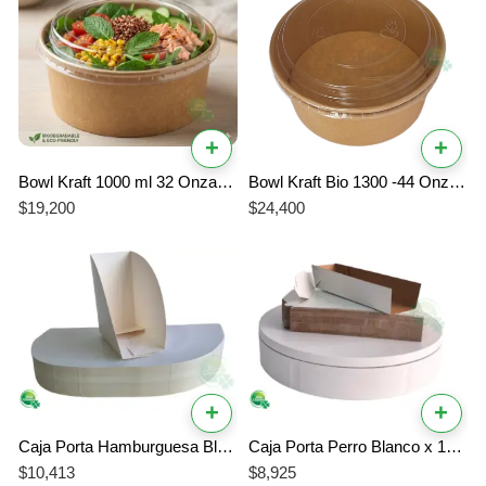
+
+
Bowl Kraft 1000 ml 32 Onzas con Tapa Pet. para Alimentos Pack x20 | Económico | Domicilio
Bowl Kraft Bio 1300 -44 Onzas ml Tapa PET |Económico |Domicilio
$
19,200
$
24,400
+
+
Caja Porta Hamburguesa Blanco x 100 Unidades Alto Calibre
Caja Porta Perro Blanco x 100 Unidades Alto Calibre
$
10,413
$
8,925