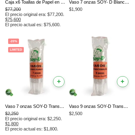
Caja x6 Toallas de Papel en Rollo para Manos Natural 100m Doble Hoja | Coltisú
Vaso 7 onzas SOY- D Blanco X 50 unidades
$
77,200
$
1,900
El precio original era: $77,200.
$
75,600
El precio actual es: $75,600.
-20%
LIMITED
+
+
Vaso 7 onzas SOY-D Transparente X 5O unidades
Vaso 9 onzas SOY-D Transparente X 50 unidades
$
2,250
$
2,500
El precio original era: $2,250.
$
1,800
El precio actual es: $1,800.