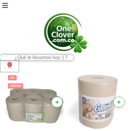
0
-2%
LIMITED
+
+