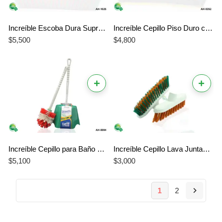
Increíble Escoba Dura Suprema 6 Filas # 18 – La Mejor Resistencia para Exteriores
Increíble Cepillo Piso Duro con Banda – La Mejor Limpieza Profesional Sin Maltratar Muebles
$
5,500
$
4,800
+
+
Increíble Cepillo para Baño con Base – La Mejor Higiene Profesional y Diseño para tu Hogar
Increíble Cepillo Lava Juntas – La Mejor Herramienta para una Limpieza Profesional y Profunda
$
5,100
$
3,000
1
2