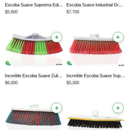
Escoba Suave Suprema Edición Colombia # 24 Sin cabo
Escoba Suave Industrial Grande de 400 Gramos
$
5,600
$
7,700
+
+
Increíble Escoba Suave Zulia Evolución # 19 – El Mejor Cuidado para tus Pisos
Increíble Escoba Suave Suprema 6 Filas # 18 – El Mejor Repuesto para Limpieza Profesional
$
6,000
$
5,300
+
+