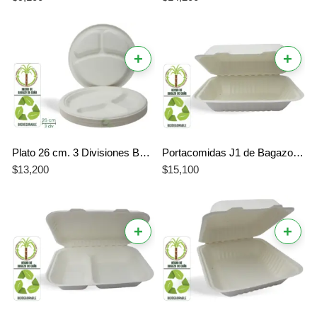
+
+
Plato 26 cm. 3 Divisiones Bagazo de Caña Biodegradable x 20 Unidades
Portacomidas J1 de Bagazo de Caña 900 ml 20 Unidades Biodegradable Compostable
$
13,200
$
15,100
+
+