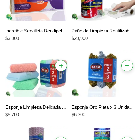
Increíble Servilleta Rendipel Económica – La Mejor Servilleta de 300 Unidades
Paño de Limpieza Reutilizable Wipers 80 Hojas 28 x 42 cm. Jaz Plasticos
$
3,900
$
29,900
+
+
Esponja Limpieza Delicada x 3 Unidades Ilko
Esponja Oro Plata x 3 Unidades Ilko
$
5,700
$
6,300