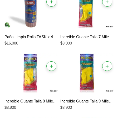
+
+
Paño Limpio Rollo TASK x 40 Unidades 26 cm x 30 cm
Increíble Guante Talla 7 Milenio Amarillo Doméstico – El Mejor Ajuste y Protección Superior
$
16,000
$
3,900
+
+
Increíble Guante Talla 8 Milenio Amarillo Doméstico – El Mejor Aliado para un Hogar Impecable
Increíble Guante Talla 9 Milenio Amarillo Doméstico – El Mejor Cuidado para tus Manos
$
3,900
$
3,900