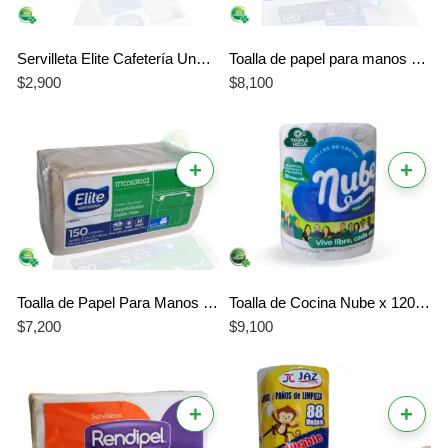
Servilleta Elite Cafetería Una Hoja 100 Unidades Sencilla Blanca
Toalla de papel para manos Elite Doble Hoja Blanca de Papel 150 Unidades Interfoliada en C
$
2,900
$
8,100
+
+
Toalla de Papel Para Manos Elite Doble Hoja Natural x 150 Unidades Interfoliada en C
Toalla de Cocina Nube x 120 Hojas Triple Hoja 21×22 cm
$
7,200
$
9,100
+
+