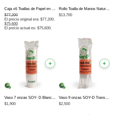
Caja x6 Toallas de Papel en Rollo para Manos Natural 100m Doble Hoja | Coltisú
Rollo Toalla de Manos Natural 100m – Uso Institucional | Coltisú
$
77,200
$
13,700
El precio original era: $77,200.
$
75,600
El precio actual es: $75,600.
+
+
Vaso 7 onzas SOY- D Blanco X 50 unidades
Vaso 9 onzas SOY-D Transparente X 50 unidades
$
1,900
$
2,500