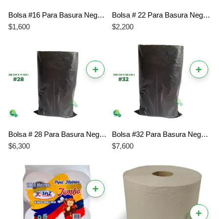
Bolsa #16 Para Basura Negra X 10 und. (58 CM X 40 CM. )
Bolsa # 22 Para Basura Negra X 10 und. (75 CM X 54 CM. )
$
1,600
$
2,200
+
+
Bolsa # 28 Para Basura Negra X 10 und. (98 CM X 71 CM )
Bolsa #32 Para Basura Negra X 10 und. (105 CM X 80 CM )
$
6,300
$
7,600
+
+