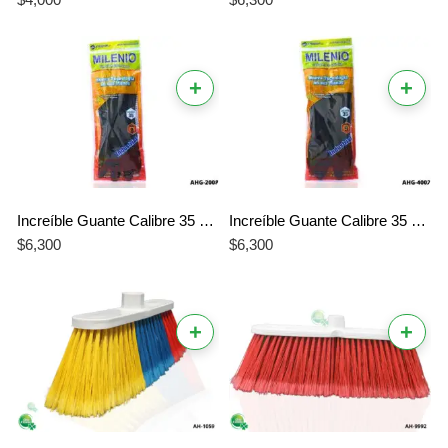
$
4,000
$
6,300
+
+
Increíble Guante Calibre 35 Talla 8 Milenio Negro – La Mejor Resistencia Profesional de Grado Industrial
Increíble Guante Calibre 35 Talla 9 Milenio Negro – La Mejor Protección Profesional para Manos Grandes
$
6,300
$
6,300
+
+