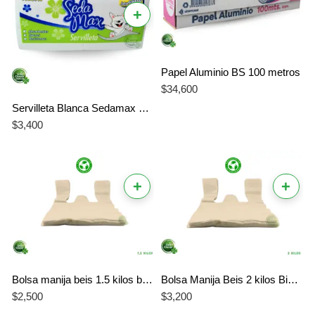
+
Papel Aluminio BS 100 metros
$
34,600
Servilleta Blanca Sedamax x 300 Hojas | Absorbente y Ecológica | Seda Max
$
3,400
+
+
Bolsa manija beis 1.5 kilos biodegradable
Bolsa Manija Beis 2 kilos Biodegradable
$
2,500
$
3,200