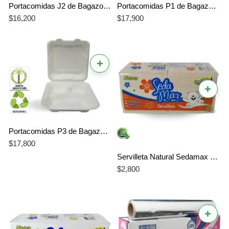
Portacomidas J2 de Bagazo de Caña 950 ml x 20 Unidades Biodegradable Compostable
Portacomidas P1 de Bagazo de Caña 1000 ml x 20 Unidades Biodegradable Compostable
$
16,200
$
17,900
+
+
Portacomidas P3 de Bagazo de Caña 750 ml x 20 Unidades Biodegradable Compostable
$
17,800
Servilleta Natural Sedamax x 300 Hojas | Absorbente y Ecológica | Seda Max oferta Especial
$
2,800
+