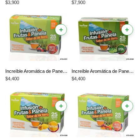
$
3,900
$
7,900
+
+
Increíble Aromática de Panela Frutos Rojos Herbar – El Mejor Sabor Único y Vibrante
Increíble Aromática de Panela Limón Herbar – El Mejor Sabor Único y Cítrico
$
4,400
$
4,400
+
+