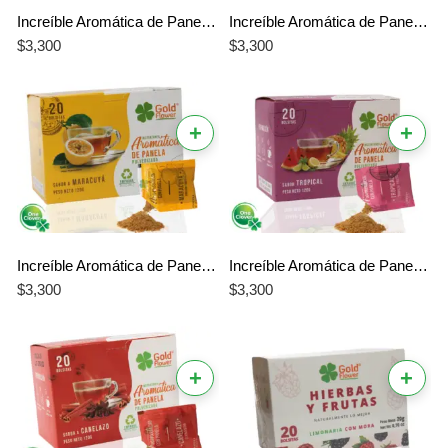
Increíble Aromática de Panela Limonaria Gold Flower – El Mejor Sabor Relajante y Natural
Increíble Aromática de Panela Naranja Gold Flower – El Mejor Sabor Cítrico y Natural
$
3,300
$
3,300
+
+
Increíble Aromática de Panela Maracuyá Gold Flower – El Mejor Sabor Tropical Único
Increíble Aromática de Panela Tropical Gold Flower – El Mejor Sabor Exótico Único
$
3,300
$
3,300
+
+