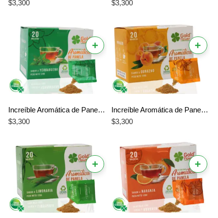
$
3,300
$
3,300
+
+
Increíble Aromática de Panela Yerbabuena Gold Flower – El Mejor Sabor Refrescante Único
Increíble Aromática de Panela Durazno Gold Flower – El Mejor Sabor Frutal Único
$
3,300
$
3,300
+
+