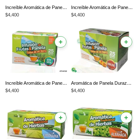
Increíble Aromática de Panela Maracuyá Herbar – El Mejor Sabor Único y Tropical
Increíble Aromática de Panela Frutos Tropicales Herbar – El Mejor Sabor Único y Exótico
$
4,400
$
4,400
+
+
Increíble Aromática de Panela Yerba Buena Herbar – El Mejor Sabor Único y Refrescante
Aromática de Panela Durazno Infusión de frutas y Panela Herbar x 25 Sobres
$
4,400
$
4,400
+
+