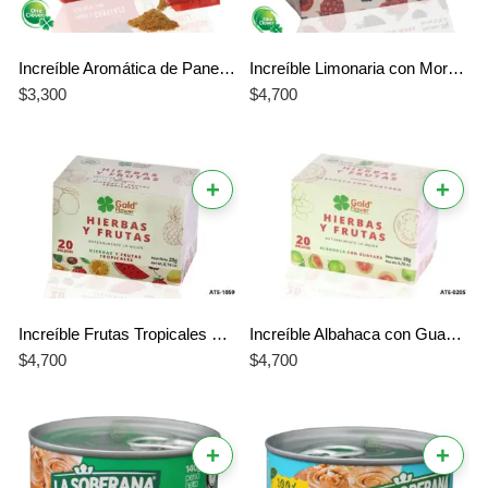
Increíble Aromática de Panela Especial Gold Flower – Canelazo
Increíble Limonaria con Mora Hierbas y Frutas Gold Flower – El Mejor Bienestar Profesional y Cítrico
$
3,300
$
4,700
+
+
Increíble Frutas Tropicales Hierbas y Frutas Gold Flower – El Mejor Sabor Profesional y Exótico
Increíble Albahaca con Guayaba Hierbas y Frutas Gold Flower – El Mejor Bienestar Profesional en Infusión
$
4,700
$
4,700
+
+