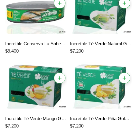
+
+
Increíble Conserva La Soberana Ovalada en Aceite de Soya – El Mejor Sabor Profesional y Nutritivo
Increíble Té Verde Natural Gold Flower – El Mejor Aliado para un Bienestar Saludable y Puro
$
9,400
$
7,200
+
+
Increíble Té Verde Mango Gold Flower – El Mejor Impulso Saludable y Tropical
Increíble Té Verde Piña Gold Flower – El Mejor Dúo para un Bienestar Saludable y Refrescante
$
7,200
$
7,200