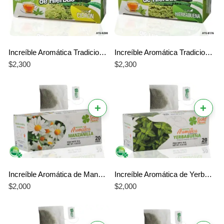
Increíble Aromática Tradicional de Cidrón Herbar – El Mejor Sabor Único y Natural
Increíble Aromática Tradicional de Hierbabuena Herbar – El Mejor Sabor Único y Natural
$
2,300
$
2,300
+
+
Increíble Aromática de Manzanilla Gold Flower – El Mejor Sabor Clásico y Natural
Increíble Aromática de Yerbabuena Gold Flower – El Mejor Sabor Refrescante y Natural
$
2,000
$
2,000