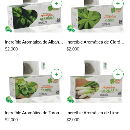
+
+
Increíble Aromática de Albahaca Gold Flower – El Mejor Sabor Herbal y Único
Increíble Aromática de Cidrón Gold Flower – El Mejor Sabor Natural y Relajante
$
2,000
$
2,000
+
+
Increíble Aromática de Toronjil Gold Flower – El Mejor Sabor Natural y Calmante
Increíble Aromática de Limonaria Gold Flower – El Mejor Sabor Cítrico y Natural
$
2,000
$
2,000