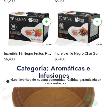
$
7,200
$
6,400
+
+
Increíble Té Negro Frutos Rojos Gold Flower – El Mejor Equilibrio entre Energía y Frutos del Bosque
Increíble Té Negro Chai Gold Flower – El Mejor Equilibrio Profesional de Especias y Energía
$
6,400
$
6,400
Categoría: Aromáticas e
Infusiones
«Los favoritos de nuestra comunidad: Calidad garantizada en
cada entrega»