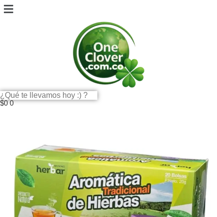
$
0
0