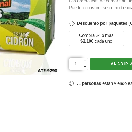
Las aromáticas de herbar son una 
Pueden consumirse como bebidas 
Descuento por paquetes
(C
Compra 24 o más
$
2,100
cada uno
+
AÑADIR 
−
...
personas
estan viendo es