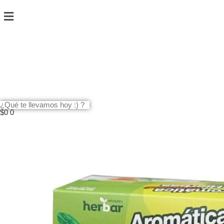
$
0
0