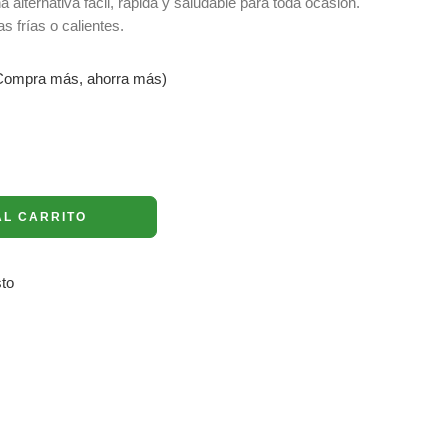
alternativa fácil, rápida y saludable para toda ocasión.
frías o calientes.
ompra más, ahorra más)
AL CARRITO
to