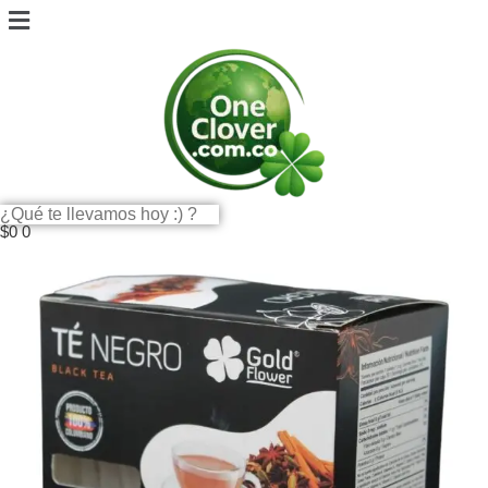
$
0
0