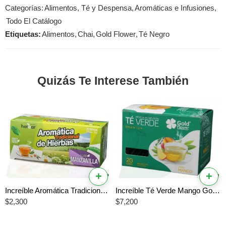
Categorías:
Alimentos, Té y Despensa
,
Aromáticas e Infusiones
,
Todo El Catálogo
Etiquetas:
Alimentos
,
Chai
,
Gold Flower
,
Té Negro
Quizás Te Interese También
+
+
Increíble Aromática Tradicional de Manzanilla Herbar – El Mejor Sabor Único y Relajante
Increíble Té Verde Mango Gold Flower – El Mejor Impulso Saludable y Tropical
$
2,300
$
7,200