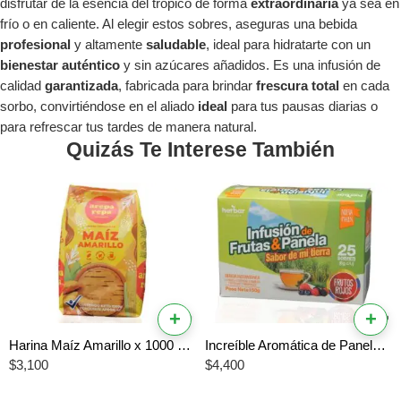
disfrutar de la esencia del trópico de forma
extraordinaria
ya sea en
frío o en caliente. Al elegir estos sobres, aseguras una bebida
profesional
y altamente
saludable
, ideal para hidratarte con un
bienestar auténtico
y sin azúcares añadidos. Es una infusión de
calidad
garantizada
, fabricada para brindar
frescura total
en cada
sorbo, convirtiéndose en el aliado
ideal
para tus pausas diarias o
para refrescar tus tardes de manera natural.
Quizás Te Interese También
+
+
Harina Maíz Amarillo x 1000 G Arepa Repa
Increíble Aromática de Panela Frutos Rojos Herbar – El Mejor Sabor Único y Vibrante
$
3,100
$
4,400