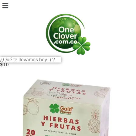
$
0
0