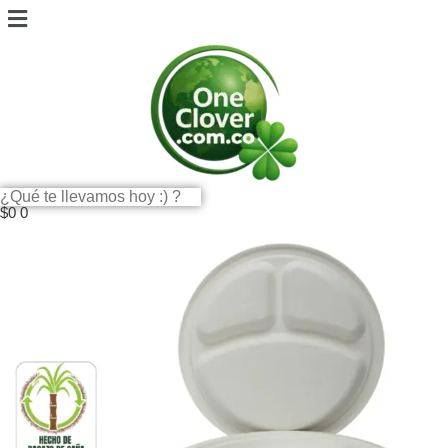
$
0
0