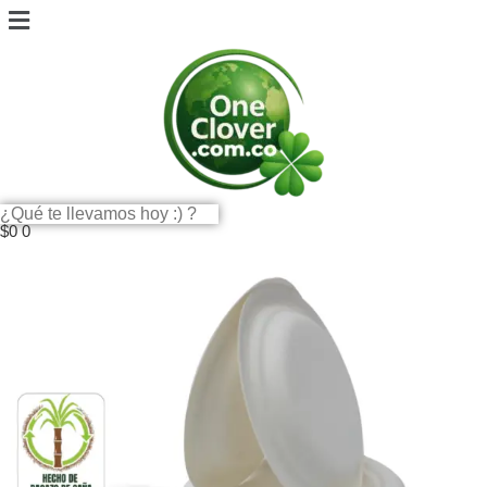
$
0
0