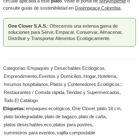
circular aplicada a este
plato
, visite el portal de
MinAmbiente
o
consulte guías de sostenibilidad en
Greenpeace Colombia
.
One Clover S.A.S.
: Ofrecemos una extensa gama de
soluciones para Servir, Empacar, Conservar, Almacenar,
Distribuir y Transportar Alimentos Ecológicamente.
Categorías:
Empaques y Desechables Ecológicos
,
Emprendimiento
,
Eventos y Domicilios
,
Hogar
,
Hotelería
,
Insumos hospitalarios
,
Platos y Contenedores Ecológicos:
,
Restaurantes / Comida rápida
,
Tiendas y Supermercados
,
Todo El Catálogo
Etiquetas:
empaques ecológicos
,
One Clover
,
plato 18 cm
,
plato biodegradable
,
plato de bagazo
,
plato de caña
,
platos desechables eco
,
platos para postres
,
suministros para eventos
,
vajilla compostable