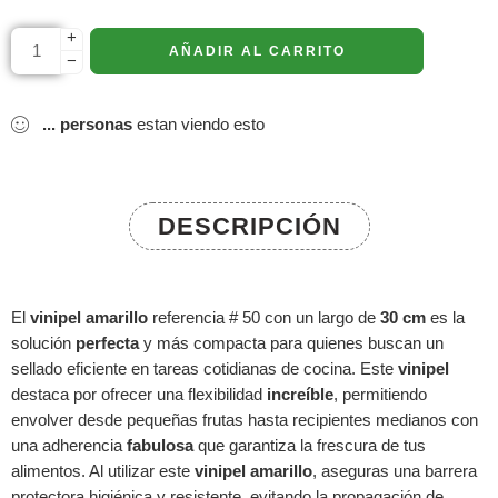
+
AÑADIR AL CARRITO
−
...
personas
estan viendo esto
DESCRIPCIÓN
El
vinipel
amarillo
referencia # 50 con un largo de
30 cm
es la
solución
perfecta
y más compacta para quienes buscan un
sellado eficiente en tareas cotidianas de cocina. Este
vinipel
destaca por ofrecer una flexibilidad
increíble
, permitiendo
envolver desde pequeñas frutas hasta recipientes medianos con
una adherencia
fabulosa
que garantiza la frescura de tus
alimentos. Al utilizar este
vinipel
amarillo
, aseguras una barrera
protectora higiénica y resistente, evitando la propagación de