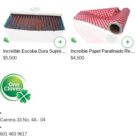
+
+
Increíble Escoba Dura Suprema 6 Filas # 18 – La Mejor Resistencia para Exteriores
Increíble Papel Parafinado Ref # 20 Metros – El Mejor Papel Antiadherente Profesional
$
5,500
$
4,500
Carrera 33 No. 4A - 04
601 483 9617