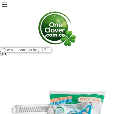
$
0
0