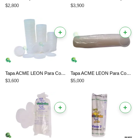
$
2,800
$
3,900
+
+
Tapa ACME LEON Para Copa 1 ó 1/2 Onza Transparente x 100 Unidades
Tapa ACME LEON Para Copa 1.5 Onza Transparente x 100 Und
$
3,600
$
5,000
+
+