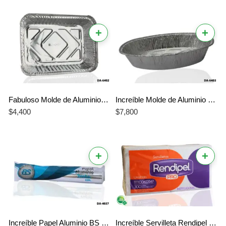
+
+
Fabuloso Molde de Aluminio Mio 081 | Molde Familiar XL Resistente
Increíble Molde de Aluminio Mio 091 – La Mejor Herramienta Profesional para un Horneado Uniforme
$
4,400
$
7,800
+
+
Increíble Papel Aluminio BS 7 Metros – Repuesto Práctico de Alta Calidad
Increíble Servilleta Rendipel Económica – La Mejor Servilleta de 300 Unidades