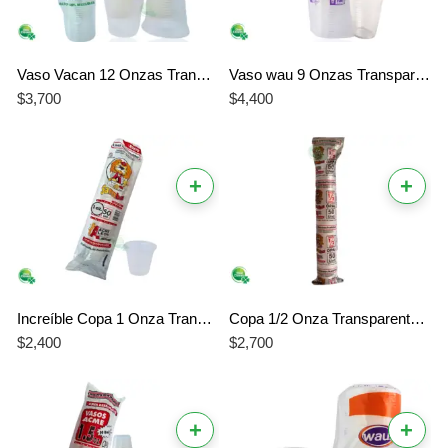
Vaso Vacan 12 Onzas Transparente x 50 Unidades
Vaso wau 9 Onzas Transparente x 50 Unidades
$
3,700
$
4,400
+
+
Increíble Copa 1 Onza Transparente ACME LEON – La Mejor Copa para Shots y Degustación
Copa 1/2 Onza Transparente ACME LEON 50 Unidades
$
2,400
$
2,700
+
+