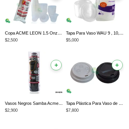
Copa ACME LEON 1.5 Onza Transparente x 50 Unidades
Tapa Para Vaso WAU 9 , 10, 12 onzas Transparente x 50 Und
$
2,500
$
5,000
+
+
Vasos Negros Samba Acme León 5 oz – Paquete x 50 Unidades
Tapa Plástica Para Vaso de Cartón 7 onzas 50 Und
$
2,900
$
7,800