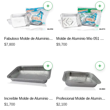
+
+
Fabuloso Molde de Aluminio Mio 041 – Molde Profesional para Lasaña de 34 oz
Molde de Aluminio Mio 051 Mediano – Molde Efectivo de Alta Resistencia
$
7,800
$
9,700
+
+
Increíble Molde de Aluminio Mio 061 – Molde Grande para Banquetes Profesionales
Profesional Molde de Aluminio Mio 071 – Molde de Alta Capacidad Garantizado
$
1,700
$
2,100