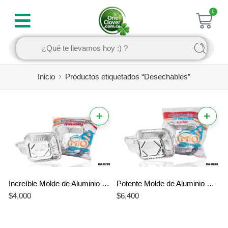
0
Inicio
Productos etiquetados “Desechables”
+
+
Increíble Molde de Aluminio Mio 021 – El Mejor Molde Mini Profesional
Potente Molde de Aluminio Mio 031 – Molde Individual para Lasaña Garantizado
$
4,000
$
6,400