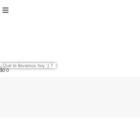
$
0
0