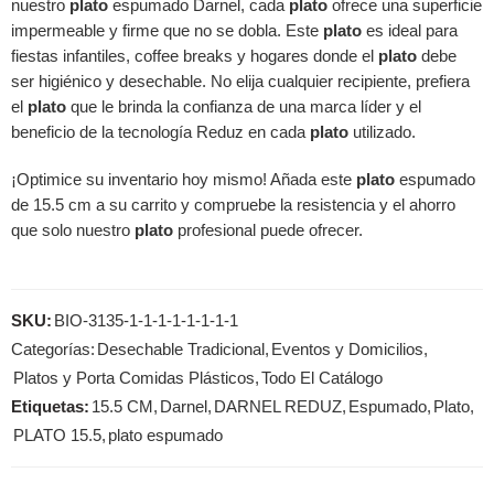
nuestro
plato
espumado Darnel, cada
plato
ofrece una superficie
impermeable y firme que no se dobla. Este
plato
es ideal para
fiestas infantiles, coffee breaks y hogares donde el
plato
debe
ser higiénico y desechable. No elija cualquier recipiente, prefiera
el
plato
que le brinda la confianza de una marca líder y el
beneficio de la tecnología Reduz en cada
plato
utilizado.
¡Optimice su inventario hoy mismo! Añada este
plato
espumado
de 15.5 cm a su carrito y compruebe la resistencia y el ahorro
que solo nuestro
plato
profesional puede ofrecer.
SKU:
BIO-3135-1-1-1-1-1-1-1-1
Categorías:
Desechable Tradicional
,
Eventos y Domicilios
,
Platos y Porta Comidas Plásticos
,
Todo El Catálogo
Etiquetas:
15.5 CM
,
Darnel
,
DARNEL REDUZ
,
Espumado
,
Plato
,
PLATO 15.5
,
plato espumado