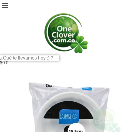
$
0
0