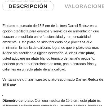
DESCRIPCIÓN
VALORACIONES
El
plato
espumado de 15.5 cm de la línea Darnel Reduz es la
opción predilecta para eventos y servicios de alimentación que
buscan un equilibrio entre funcionalidad y responsabilidad
ambiental. Este
plato
ha sido fabricado bajo procesos que
minimizan la huella de carbono, logrando que el
plato
sea más
liviano sin sacrificar la rigidez necesaria. Al elegir este
plato
,
usted adquiere un
plato
blanco térmico de tamaño pequeño,
perfecto para servir porciones de torta, pan o entradas frías y
calientes en un solo
plato
de alta calidad.
Ventajas de utilizar nuestro plato espumado Darnel Reduz de
15.5 cm:
Diámetro del plato:
Con una medida de 15.5 cm, este
plato
es
el formato estándar para repostería y eventos sociales, haciendo