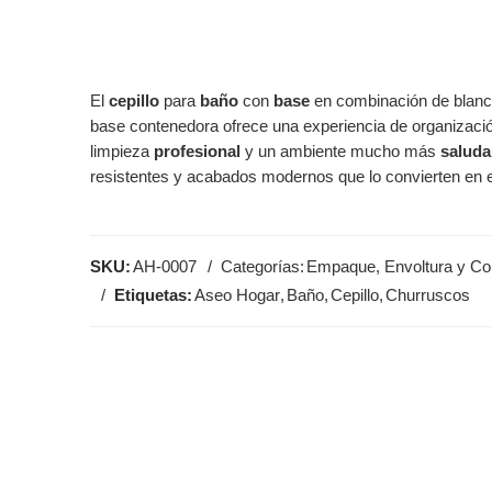
El
cepillo
para
baño
con
base
en combinación de blanco
base contenedora ofrece una experiencia de organizac
limpieza
profesional
y un ambiente mucho más
saluda
resistentes y acabados modernos que lo convierten en e
SKU:
AH-0007
Categorías:
Empaque, Envoltura y Co
Etiquetas:
Aseo Hogar
,
Baño
,
Cepillo
,
Churruscos