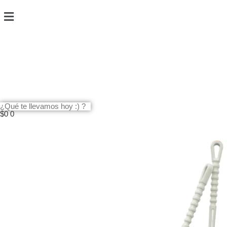
$
0
0