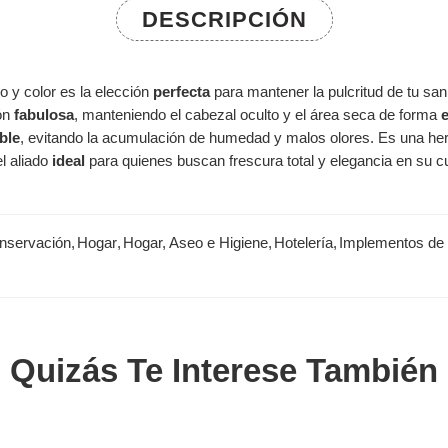
DESCRIPCIÓN
 y color es la elección
perfecta
para mantener la pulcritud de tu san
ión
fabulosa
, manteniendo el cabezal oculto y el área seca de forma
e
ble
, evitando la acumulación de humedad y malos olores. Es una he
l aliado
ideal
para quienes buscan frescura total y elegancia en su c
nservación
,
Hogar
,
Hogar, Aseo e Higiene
,
Hotelería
,
Implementos de
Quizás Te Interese También